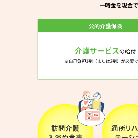
一時金を現金
公的介護保険
介護サービス
の給付
※自己負担1割（または2割）が必要