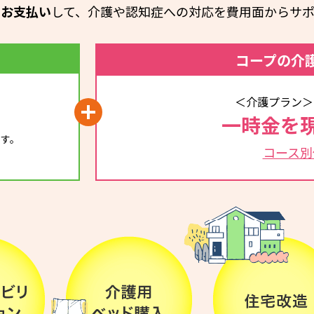
でお支払い
して、介護や認知症への対応を費用面からサポ
コープの介
＜介護プラン＞
一時金を
です。
コース別