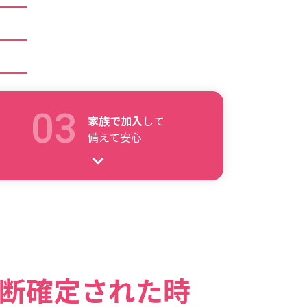
家族で加入
して
備えて安心
断確定された時