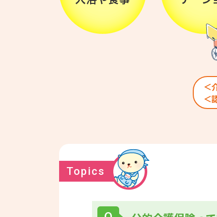
＜
＜
Topics