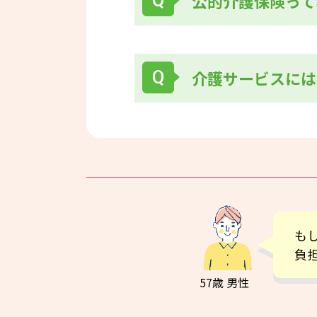
公的介護保険って
介護サービスには
も
負
57歳 男性