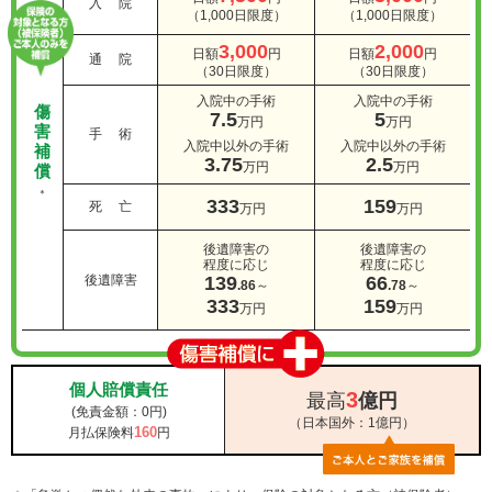
入 院
（1,000日限度）
（1,000日限度）
3,000
2,000
日額
円
日額
円
通 院
（30日限度）
（30日限度）
入院中の手術
入院中の手術
傷
7.5
5
万円
万円
害
手 術
入院中以外の手術
入院中以外の手術
補
3.75
2.5
万円
万円
償
＊
333
159
死 亡
万円
万円
後遺障害の
後遺障害の
程度に応じ
程度に応じ
後遺障害
139
66
.86
～
.78
～
333
159
万円
万円
個人賠償責任
3
最高
億円
(免責金額：0円)
（日本国外：1億円）
160
月払保険料
円