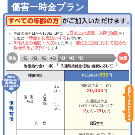
傷害一時金プラン
1日以上の通院・入院(治療)
事故の発生日から180日以内に、
をし
一時金をお支払いする
た際に
補償です。
5日以上の通院・入院
部位と症状に応じて定めた
をした際は、
保険金をお支払い
します。
990
月払保険料
円
補償内容
治療給付金（一律）
1日
20,000
以上
円
入
傷 害
通
一時金
入通院給付金
傷
院
5日
（部位・症状に応じて）
害
以上
2
20
万円～
万円
補
償
85
死 亡
万円
＊