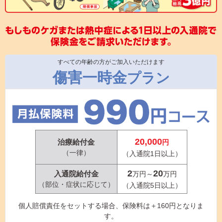
すべての年齢の方がご加入いただけます
傷害一時金
プラン
20,000
治療給付金
円
（一律）
（入通院1日以上）
2
20
入通院給付金
万円～
万円
（部位・症状に応じて）
（入通院5日以上）
個人賠償責任をセットする場合、保険料は＋160円となりま
す。