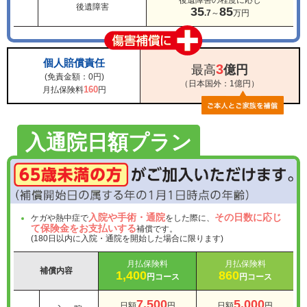
後遺障害の程度に応じ
後遺障害
35
85
.7
～
万円
個人賠償責任
3
最高
億円
(免責金額：0円)
（日本国外：1億円）
160
月払保険料
円
入通院日額プラン
入院や手術・通院
その日数に応じ
ケガや熱中症で
をした際に、
て保険金をお支払いする
補償です。
(180日以内に入院・通院を開始した場合に限ります)
月払保険料
月払保険料
補償内容
1,400
860
円コース
円コース
7,500
5,000
日額
円
日額
円