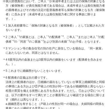
＊1
※個人賠償責任において、ご本人
が未成年者または上記の保険の対象となる
方（被保険者）が責任無能力者である場合は、未成年者または責任無能力者
の親権者およびその他の法定の監督義務者等も保険の対象となる方（被保険
者）に含みます（未成年者または責任無能力者に関する事故に限りま
す。）。
＊1 加入依頼書等に「保険の対象となる方（被保険者）」として記載された方
をいいます。
＊1
＊1
＊6
＊1
＊1
＊2 ご本人
の家族とは、ご本人
の配偶者
、ご本人
またはご本人
の配
＊6
＊3
＊4
＊5
偶者
の「同居
のご親族
および別居の未婚
のお子様」となります。
＊3 マンション等の集合住宅の別の住戸に居住している場合は、「同一家屋」
にあたらないため、同居とはなりません。
＊4 6親等以内の血族または3親等以内の姻族をいいます（配偶者を含みませ
ん。）。
＊5 これまでに婚姻歴がないことをいいます。
＊6 配偶者の定義は次の通りです。
法律上の配偶者のほか、①婚姻の届出をしていないが事実上婚姻関係と同様
の事情にある方および②戸籍上の性別が同一であるが婚姻関係と異ならない
程度の実質を備える状態にある方を含みます。ただし、①および②について
は、以下の要件をすべて満たすことが書面等により確認できる場合に限りま
す（婚約とは異なります。）。
a.婚姻意思を有すること（戸籍上の性別が同一の場合は、夫婦同様の関係を
将来にわたり継続する意思をいいます。）。