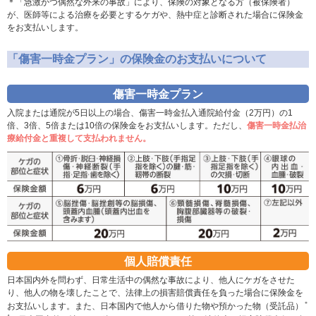
＊「急激かつ偶然な外来の事故」により、保険の対象となる方（被保険者）
が、医師等による治療を必要とするケガや、熱中症と診断された場合に保険金
をお支払いします。
「傷害一時金プラン」の保険金のお支払いについて
傷害一時金プラン
入院または通院が5日以上の場合、傷害一時金払入通院給付金（2万円）の1
倍、3倍、5倍または10倍の保険金をお支払いします。ただし、
傷害一時金払治
療給付金と重複して支払われません。
個人賠償責任
日本国内外を問わず、日常生活中の偶然な事故により、他人にケガをさせた
り、他人の物を壊したことで、法律上の損害賠償責任を負った場合に保険金を
＊
お支払いします。また、日本国内で他人から借りた物や預かった物（受託品）