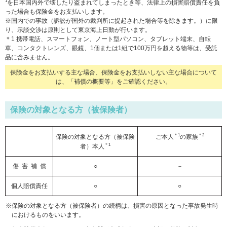
1
を日本国内外で壊したり盗まれてしまったとき等、法律上の損害賠償責任を負
った場合も保険金をお支払いします。
※国内での事故（訴訟が国外の裁判所に提起された場合等を除きます。）に限
り、示談交渉は原則として東京海上日動が行います。
＊1 携帯電話、スマートフォン、ノート型パソコン、タブレット端末、自転
車、コンタクトレンズ、眼鏡、1個または1組で100万円を超える物等は、受託
品に含みません。
保険金をお支払いする主な場合、保険金をお支払いしない主な場合について
は、「補償の概要等」をご確認ください。
保険の対象となる方（被保険者）
＊1
＊2
保険の対象となる方（被保険
ご本人
の家族
＊1
者）本人
傷 害 補 償
○
－
個人賠償責任
○
○
※保険の対象となる方（被保険者）の続柄は、損害の原因となった事故発生時
におけるものをいいます。