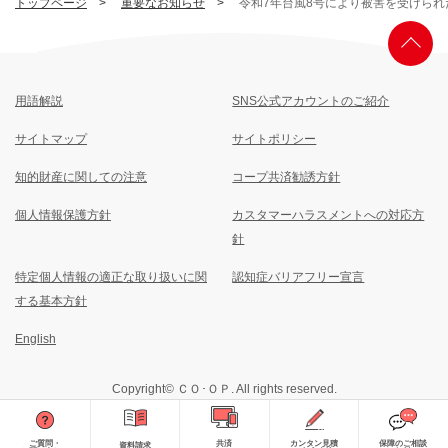
トップページ
重要なお知らせ
令和7年台風8号により被害を受けられ
用語解説
SNS公式アカウントのご紹介
サイトマップ
サイトポリシー
知的財産に関しての注意
コープ共済勧誘方針
個人情報保護方針
カスタマーハラスメントへの対応方
針
特定個人情報の適正な取り扱いに関
認知症バリアフリー宣言
する基本方針
English
Copyright© ＣＯ･ＯＰ. All rights reserved.
ご質問・
共済
カンタン見積
保障のご相談
資料請求