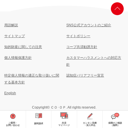
用語解説
SNS公式アカウントのご紹介
サイトマップ
サイトポリシー
知的財産に関しての注意
コープ共済勧誘方針
個人情報保護方針
カスタマーハラスメントへの対応方
針
特定個人情報の適正な取り扱いに関
認知症バリアフリー宣言
する基本方針
English
Copyright© ＣＯ･ＯＰ. All rights reserved.
ご質問・
共済
カンタン見積
保障のご相談
資料請求
お問い合わせ
マイページ
・加入申込
（無料）