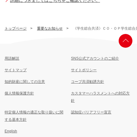
詳細につきましてはこちらをご確認ください。
トップページ
重要なお知らせ
《学生総合共済》ＣＯ・ＯＰ学生総合
用語解説
SNS公式アカウントのご紹介
サイトマップ
サイトポリシー
知的財産に関しての注意
コープ共済勧誘方針
個人情報保護方針
カスタマーハラスメントへの対応方
針
特定個人情報の適正な取り扱いに関
認知症バリアフリー宣言
する基本方針
English