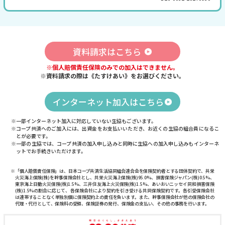
資料請求はこちら
※個人賠償責任保険のみでの加入はできません。
※資料請求の際は《たすけあい》をお選びください。
インターネット加入はこちら
※一部インターネット加入に対応していない生協もございます。
※コープ共済へのご加入には、出資金をお支払いいただき、お近くの生協の組合員になるこ
とが必要です。
※一部の生協では、コープ共済の加入申し込みと同時に生協への加入申し込みもインターネ
ットでお手続きいただけます。
※「個人賠償責任保険」は、日本コープ共済生活協同組合連合会を保険契約者とする団体契約で、共栄
火災海上保険(株)を幹事保険会社とし、共栄火災海上保険(株)95.0%、損害保険ジャパン(株)0.5%、
東京海上日動火災保険(株)1.5%、三井住友海上火災保険(株)1.5%、あいおいニッセイ同和損害保険
(株)1.5%の割合に応じて、各保険会社により契約を引き受ける共同保険契約です。各引受保険会社
は連帯することなく単独別個に保険契約上の責任を負います。また、幹事保険会社が他の保険会社の
代理・代行として、保険料の受領、保険証券の発行、保険金の支払い、その他の事務を行います。