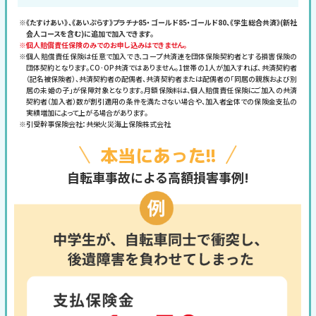
※《たすけあい》、《あいぷらす》プラチナ85・ゴールド85・ゴールド80、《学生総合共済》(新社
会人コースを含む)に追加で加入できます。
※個人賠償責任保険のみでのお申し込みはできません。
※個人賠償責任保険は任意で加入でき、コープ共済連を団体保険契約者とする損害保険の
団体契約となります。CO·OP共済ではありません。1世帯の1人が加入すれば、共済契約者
（記名被保険者）、共済契約者の配偶者、共済契約者または配偶者の「同居の親族および別
居の未婚の子」が保障対象となります。月額保険料は、個人賠償責任保険にご加入の共済
契約者（加入者）数が割引適用の条件を満たさない場合や、加入者全体での保険金支払の
実績増加によって上がる場合があります。
※引受幹事保険会社：共栄火災海上保険株式会社
本当にあった!!
自転車事故による高額損害事例!