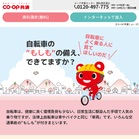
コープ共済センター 資料請求窓口
0120-497-775
9時〜17時(月〜金)
9時〜16時(土)※祝日休業
資料請求(無料)
インターネットで加入
[CO･OP共済ニュース]
自転車は、健康に良く環境負荷も少ない、日常生活に馴染んだ手頃で人気の
乗り物ですが、法律上自転車は車やバイクと同じ「車両」です。いろんな交
通事故の“もしも”が付きまといます。