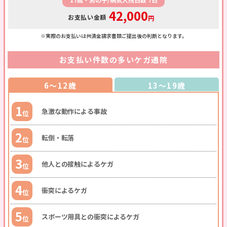
42,000
お支払い金額
円
※実際のお支払いは共済金請求書類ご提出後の判断となります。
お支払い件数の多いケガ通院
6～12歳
13～19歳
1
急激な動作による事故
位
2
転倒・転落
位
3
他人との接触によるケガ
位
4
衝突によるケガ
位
5
スポーツ⽤具との衝突によるケガ
位