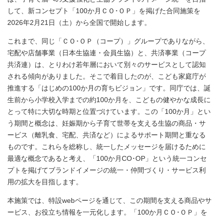
して、新コンセプト「100か月ＣＯ･ＯＰ」を掲げた合同施策を
2026年2月21日（土）から全国で開始します。
これまで、同じ「ＣＯ･ＯＰ（コープ）」グループでありながら、
宅配や店舗事業（日本生協連・会員生協）と、共済事業（コープ
共済連）は、とりわけ若年層において別々のサービスとして認知
される傾向がありました。そこで着目したのが、こども家庭庁が
推進する「はじめの100か月の育ちビジョン」です。同庁では、誕
生前から小学校入学までの約100か月を、こどもの健やかな成長に
とって特に大切な時期と位置づけています。この「100か月」とい
う期間と概念は、妊娠期から子育て世帯を支える生協の商品・サ
ービス（離乳食、宅配、共済など）によるサポート期間と重なる
ものです。これらを総称し、統一したメッセージを届けるために
最適な概念であると考え、「100か月CO･OP」という統一コンセ
プトを掲げてブランドイメージの統一・仲間づくり・サービス利
用の拡大を目指します。
本施策では、特設webページを通じて、この期間を支える商品やサ
ービス、お役立ち情報を一元化します。「100か月ＣＯ･ＯＰ」を