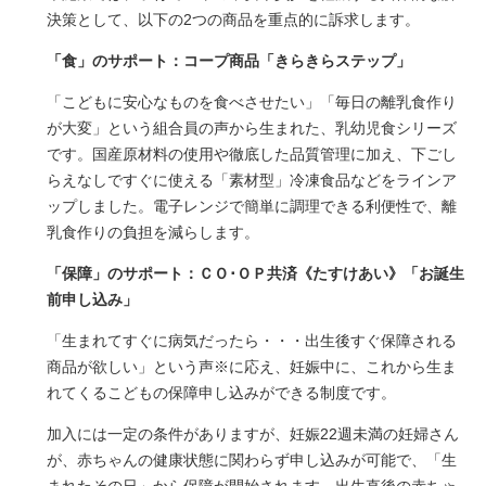
決策として、以下の2つの商品を重点的に訴求します。
「食」のサポート：コープ商品「きらきらステップ」
「こどもに安心なものを食べさせたい」「毎日の離乳食作り
が大変」という組合員の声から生まれた、乳幼児食シリーズ
です。国産原材料の使用や徹底した品質管理に加え、下ごし
らえなしですぐに使える「素材型」冷凍食品などをラインア
ップしました。電子レンジで簡単に調理できる利便性で、離
乳食作りの負担を減らします。
「保障」のサポート：ＣＯ･ＯＰ共済《たすけあい》「お誕生
前申し込み」
「生まれてすぐに病気だったら・・・出生後すぐ保障される
商品が欲しい」という声※に応え、妊娠中に、これから生ま
れてくるこどもの保障申し込みができる制度です。
加入には一定の条件がありますが、妊娠22週未満の妊婦さん
が、赤ちゃんの健康状態に関わらず申し込みが可能で、「生
まれたその日」から保障が開始されます。出生直後の赤ちゃ