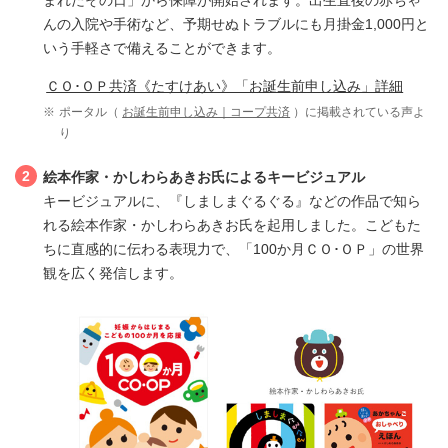
んの入院や手術など、予期せぬトラブルにも月掛金1,000円と
いう手軽さで備えることができます。
ＣＯ･ＯＰ共済《たすけあい》「お誕生前申し込み」詳細
※
ポータル（
お誕生前申し込み｜コープ共済
）に掲載されている声よ
り
2
絵本作家・かしわらあきお氏によるキービジュアル
キービジュアルに、『しましまぐるぐる』などの作品で知ら
れる絵本作家・かしわらあきお氏を起用しました。こどもた
ちに直感的に伝わる表現力で、「100か月ＣＯ･ＯＰ」の世界
観を広く発信します。