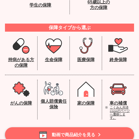
65歳以上の
学生の保障
方の保障
保障タイプから選ぶ
持病がある方
生命保障
医療保障
終身保障
の保障
個人賠償
責任
がんの保障
家の保障
車の補償
保険
※
こくみん共済
coopのページ
へ遷移しま
す。
動画で商品紹介を見る