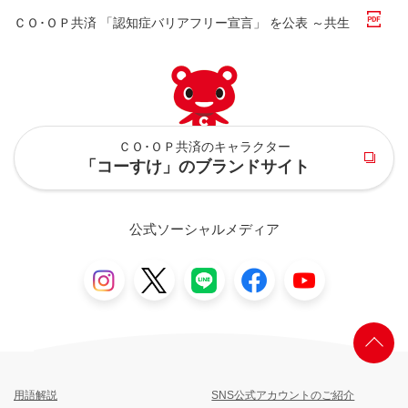
2026年版『生協の保障の考え方ガイドBOOK』ができまし
ＣＯ･ＯＰ共済 「認知症バリアフリー宣言」 を公表 ～共生
た
社会の実現に向けて～［PDF：314KB］
イベント
2026年07月28日
2026年06月19日
ＣＯ･ＯＰ共済 ディスクロージャー誌「事業のご報告
コープ共済連第18回通常総会を開催しました ～全議案可決
ＣＯ･ＯＰ共済のキャラクター
2026」を発行しました ―新たに『共済中計2029』を策
～
「コーすけ」のブランドサイト
定、今後の事業方針とともに掲載―［PDF：622KB］
重要
2026年06月19日
2026年07月16日
公式ソーシャルメディア
SMS（ショートメッセージサービス）で住所変更のお願い
【コープ共済 妊娠・出産期の情報収集に関する意識調査】
をお送りしました。（2025年控除証明書（共済掛金払込証
調べるほど不安が増す“情報氾濫時代”に、妊娠・出産経験
明書）兼割戻通知書」をお届けできなかった方へ）
のある約75%が「情報過多」に不安。
生成AI利用も拡大し従来メディアと同水準の信頼度に。求
お金とくらし
2026年06月19日
められるのは続けやすく、わかりやすい保障［PDF：
1.67MB］
肥後 知歩 氏による知って得する！くらしとお金の話「自由
度が高いNISAの「成長投資枠」とは？ 自分に合った使い
用語解説
SNS公式アカウントのご紹介
方を考えよう」を掲載しました