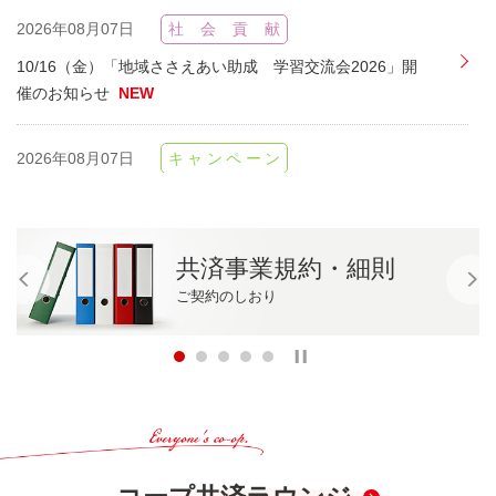
社会貢献
2026年08月07日
10/16（金）「地域ささえあい助成 学習交流会2026」開
催のお知らせ
NEW
キャンペーン
2026年08月07日
SNS（Instagram・X）コーすけお誕生日キャンペーンのお
知らせ
NEW
共済事業規約・細則
重要
2026年08月03日
ご契約のしおり
2025年度《たすけあい》割戻金受取口座申請書（ハガキ）
が届いた方へ
NEW
重要
2026年07月31日
熊本県へのＣＯ・ＯＰ共済に関する郵便等の遅延のお知ら
せ