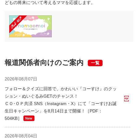
2027年度「ＣＯ・ＯＰ共済 地域ささえあい助成」応募情報
どもの将来について考えるママを応援します。
を公開しました。
お金とくらし
2026年07月17日
久谷 真理子 氏による知って得する！くらしとお金の話「こ
れからの暮らしに合わせる住まいの見直し～リフォームと
建て替え、進め方と資金計画のポイント」を掲載しました
報道関係者向けのご案内
一覧
キャンペーン
2026年07月01日
2026年08月07日
Instagram加入者1000万人ありがとうキャンペーンのお知
らせ
フォロー＆クイズに回答で、かわいい『コーすけ』のクッ
ション・ぬいぐるみGETのチャンス！
ＣＯ･ＯＰ共済 SNS（Instagram・X）にて「コーすけお誕
その他
2026年06月22日
生日キャンペーン」を8月14日まで開催！［PDF：
ＣＯ・ＯＰ共済 元受共済加入者1,000万人到達のご報告
504KB］
New
お金とくらし
2026年06月22日
2026年08月04日