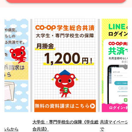
utton
大学生・専門学校生の保障《学生総
共済マイページ 
こちらから
合共済》
で