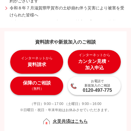
約がございます
令和８年７月滋賀県甲賀市の土砂崩れ伴う災害により被害を受
けられた皆様へ
令和８年６月24日からの大雨により被害を受けられた皆様へ
コールセンターの受付状況につきまして
令和8年岩手県大槌町の林野火災により被害を受けられた皆様へ
資料請求や新規加入のご相談
令和8年1月21日からの大雪により被害を受けられた皆様へ
島根県東部を震源とした地震により被害を受けられた皆様へ
インターネットから
令和7年青森県東方沖を震源とする地震により被害を受けられた
インターネットから
カンタン見積・
皆様へ
資料請求
加入申込
手術共済金（60日に１回の支払限度としていた手術）のお支払
いに関するお詫び
お電話で
保障のご相談
《学生総合共済》ＣＯ・ＯＰ学生総合共済の満期に伴うお手続
新規加入のご相談
（無料）
0120-497-775
書類 印刷内容の不備のお詫び
令和7年11月18日からの大分市佐賀関の大規模火災により被害
（平日）9:00～17:00 （土曜日）9:00～16:00
を受けられた皆様へ
※日曜日・祝日・年末年始はお休みさせていただきます。
令和7年台風22号により被害を受けられた皆様へ
令和7年9月12日からの大雨により被害を受けられた皆様へ
火災共済はこちら
令和7年台風15号により被害を受けられた皆様へ