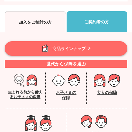
令和7年9月2日からの大雨により被害を受けられた皆様へ
令和7年台風12号により被害を受けられた皆様へ
令和7年8月20日からの大雨により被害を受けられた皆様へ
ご契約者の方
加入をご検討の方
令和7年8月6日からの低気圧と前線に伴う大雨により被害を受
けられた皆様へ
Active
カムチャツカ半島付近の地震に伴う津波により被害を受けられ
た皆様へ
商品ラインナップ
令和7年台風8号により被害を受けられた皆様へ
トカラ列島近海を震源とする地震により被害を受けられた皆様
世代から保障を選ぶ
へ
【ご注意ください】コープ共済関係者を騙る者からの電話につ
いて
令和6年能登半島地震により被害を受けられた皆様へ
生まれる前から備え
お子さまの
大人の保障
るお子さまの保障
保障