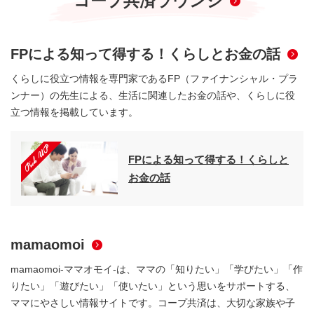
コープ共済ラウンジ
重要
2026年07月29日
FPによる
知って得する！くらしとお金の話
災害救助法適用地域の共済掛金払込に関する特別のお取り
扱いについて
くらしに役立つ情報を専門家であるFP（ファイナンシャル・プラ
～災害により被災されたご契約者さまへ～
適用地域の追加
ンナー）の先生による、生活に関連したお金の話や、くらしに役
立つ情報を掲載しています。
その他
2026年07月29日
【システムメンテナンスのご案内】WEBアンケート（加入
FPによる知って得する！くらしと
時・支払時 品質向上アンケート）においてご利用いただけ
お金の話
ない時間がございます
日程更新
2026年07月27日
mamaomoi
「くらしの見直し講演会」日程を更新しました
mamaomoi-ママオモイ-は、ママの「知りたい」「学びたい」「作
りたい」「遊びたい」「使いたい」という思いをサポートする、
社会貢献
2026年07月24日
ママにやさしい情報サイトです。コープ共済は、大切な家族や子