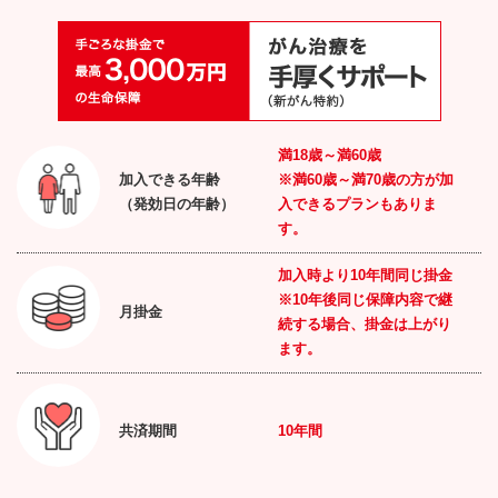
満
18
歳～満
60
歳
加入できる年齢
※満60歳～満70歳の方が加
（発効日の年齢）
入できるプランもありま
す。
加入時より10年間同じ掛金
※10年後同じ保障内容で継
月掛金
続する場合、掛金は上がり
ます。
共済期間
10年間