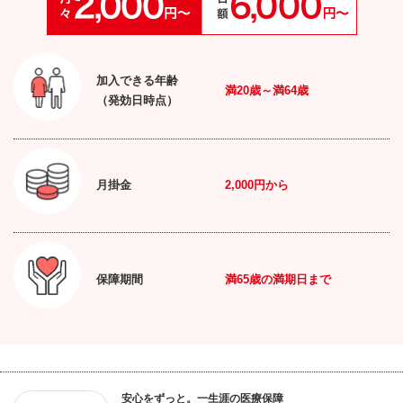
加入できる年齢
満
20
歳～満
64
歳
（発効日時点）
月掛金
2,000円
から
保障期間
満
65
歳の満期日まで
安心をずっと。一生涯の医療保障