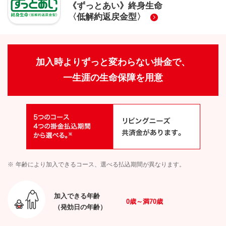
《ずっとあい》終身生命
〈低解約返戻金型〉
加入時よりずっと変わらない掛金で、
一生涯の生命保障を用意
※
年齢により加入できるコース、選べる払込期間が異なります。
加入できる年齢
0
歳～満
70
歳
（発効日の年齢）