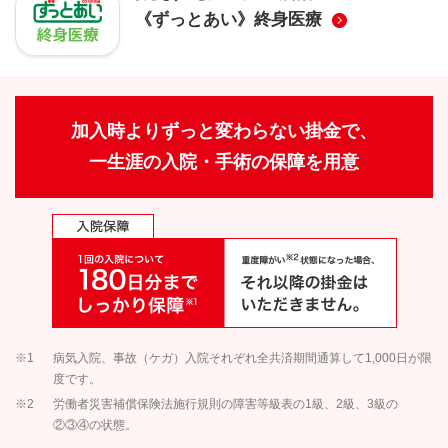
《ずっとあい》終身医療
加入時よりずっと変わらない掛金で、
一生涯の入院・手術の保障を用意
※1
病気入院、事故（ケガ）入院それぞれ全共済期間通算して1,000日が限
度です。
※2
労働者災害補償保険法施行規則の障害等級表の1級、2級、3級の
②③④の状態。