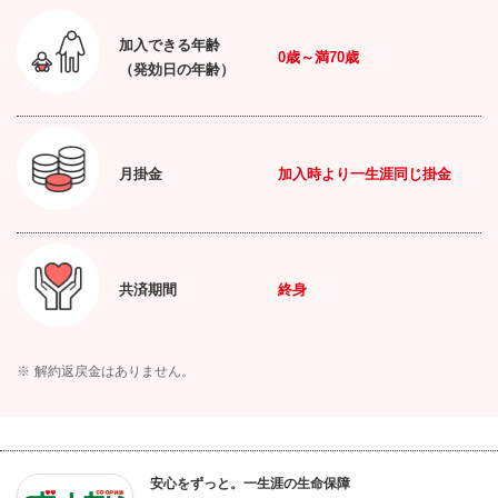
加入できる年齢
0
歳～満
70
歳
（発効日の年齢）
月掛金
加入時より一生涯同じ掛金
共済期間
終身
※
解約返戻金はありません。
安心をずっと。一生涯の生命保障