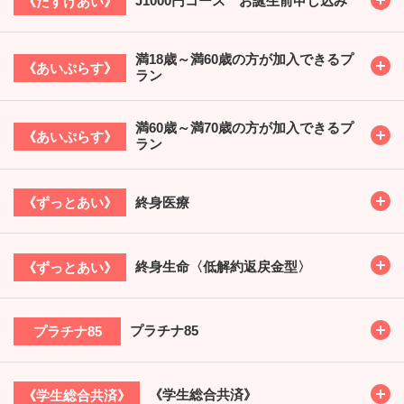
J1000円コース お誕生前申し込み
《たすけあい》
満18歳～満60歳の方が加入できるプ
Toggl
《あいぷらす》
ラン
満60歳～満70歳の方が加入できるプ
Toggl
《あいぷらす》
ラン
Toggl
終身医療
《ずっとあい》
Toggl
終身生命〈低解約返戻金型〉
《ずっとあい》
Toggl
プラチナ85
プラチナ85
Toggl
《学生総合共済》
《学生総合共済》