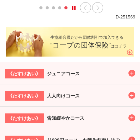
D-251569
生協組合員だから
団体割引で加入できる
“コープの団体保険”
はコチラ
Toggl
ジュニアコース
《たすけあい》
Toggl
大人向けコース
《たすけあい》
Toggl
告知緩やかコース
《たすけあい》
Toggl