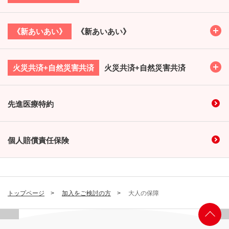
Toggl
《新あいあい》
《新あいあい》
Toggl
火災共済+自然災害共済
火災共済+自然災害共済
先進医療特約
個人賠償責任保険
トップページ
加入をご検討の方
大人の保障