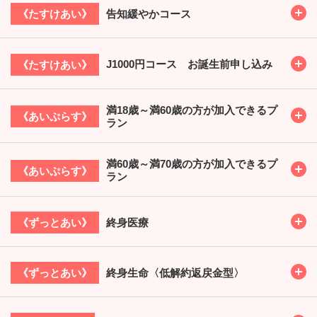
Toggl
告知緩やかコース
《たすけあい》
Toggl
J1000円コース お誕生前申し込み
《たすけあい》
満18歳～満60歳の方が加入できるプ
Toggl
《あいぷらす》
ラン
満60歳～満70歳の方が加入できるプ
Toggl
《あいぷらす》
ラン
Toggl
終身医療
《ずっとあい》
Toggl
終身生命〈低解約返戻金型〉
《ずっとあい》