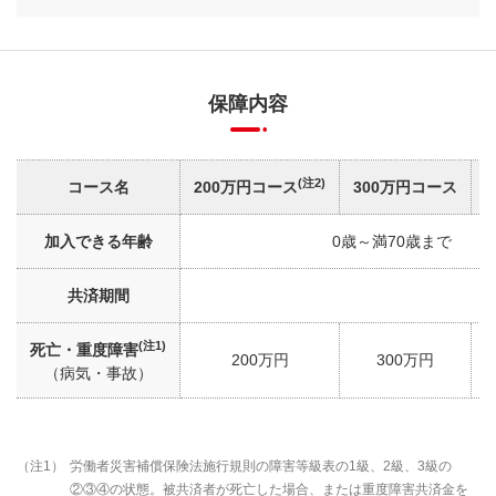
保障内容
(注2)
コース名
200万円コース
300万円コース
加入できる年齢
0歳～満70歳まで
共済期間
(注1)
死亡・重度障害
200万円
300万円
（病気・事故）
（注1）
労働者災害補償保険法施行規則の障害等級表の1級、2級、3級の
②③④の状態。被共済者が死亡した場合、または重度障害共済金を