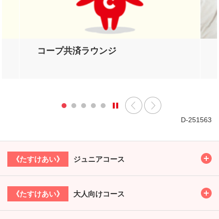
コープ共済ラウンジ
D-251563
Toggl
ジュニアコース
《たすけあい》
Toggl
大人向けコース
《たすけあい》