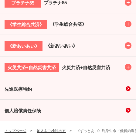
Toggl
プラチナ85
プラチナ85
Toggl
《学生総合共済》
《学生総合共済》
Toggl
《新あいあい》
《新あいあい》
Toggl
火災共済+自然災害共済
火災共済+自然災害共済
先進医療特約
個人賠償責任保険
トップページ
加入をご検討の方
《ずっとあい》終身生命〈低解約返