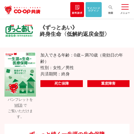
マイページ
ログイン
資料請求
検索
メニュー
《ずっとあい》
終身生命〈低解約返戻金型〉
加入できる年齢：0歳～満70歳（発効日の年
齢）
性別：女性／男性
共済期間：終身
死亡保障
重度障害
パンフレットを
WEB
で
ご覧いただけま
す。