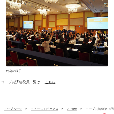
総会の様子
コープ共済連役員一覧は、
こちら
トップページ
ニューストピックス
2026年
コープ共済連第18