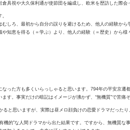
岩倉具視や大久保利通が使節団を編成し、欧米を歴訪した際会
す。
はむしろ、最初から自分の誤りを避けるため、他人の経験から
識や知恵を得る（＝学ぶ）より、他人の経験（＝歴史）から様
なった方も多くいらっしゃると思います。794年の平安京遷都
ます。事実だけの暗記はイメージが沸かず、“無機質”で苦痛
わかると思いますが、実際は昼メロ顔負けの恋愛ドラマだったり
“有機的”な人間ドラマから出た結果です。ですから、無機質な