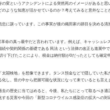
寺の変というアクシデントによる突然死のイメージがあると思
どのような知恵が活かせているのか？考えてみると意外なことが
信忠に譲っています。この事実が後の織田家の跡目を決める清
産業革命の真っ最中だと言われています。例えば、キャッシュレ
続や契約関係の基礎である 民法 という法律の改正も進展中で
を切り下げたことにより、税金は納付額が0だったとしても確定
「太閤検地」を想像できます。タンス預金などで隠していた私
る化し、世の中から把握可能な状況になって来ているとも言え
過去の歴史に当てはめると、今後、私たちにとって取るべき適
化する災害や今回の「新型コロナウイルス感染症の拡大への対