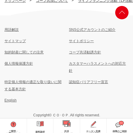
トップページ
コープ共済について
ライフプランニング活動（LP活動
用語解説
SNS公式アカウントのご紹介
サイトマップ
サイトポリシー
知的財産に関しての注意
コープ共済勧誘方針
個人情報保護方針
カスタマーハラスメントへの対応方
針
特定個人情報の適正な取り扱いに関
認知症バリアフリー宣言
する基本方針
English
Copyright© ＣＯ･ＯＰ. All rights reserved.
ご質問・
共済
カンタン見積
保障のご相談
資料請求