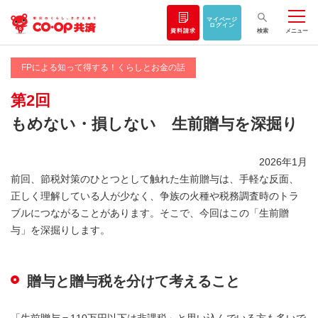
マイページ
ログイン
資料請求
検索
メニュー
FPによる知って得する！くらしとお金の話
第2回
もめない・損しない 生前贈与を深掘り
2026年1月
前回、節税対策のひとつとして触れた生前贈与は、手軽な反面、
正しく理解している人が少なく、争族の火種や税務調査時のトラ
ブルにつながることがあります。そこで、今回はこの「生前贈
与」を深掘りします。
贈与と贈与税を分けて考えること
「生前贈与＝110万円以下は非課税」と思い込んでいる方も多いで