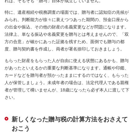
れば、そもそも「贈与」自体が成立していません。
特に、遺産相続や税務調査の場面では、贈与者に認知症の兆候が
みられ、判断能力が徐々に衰えつつあった期間の、預金口座から
の出金や振込、その他の財産の名義変更などが問題になります。
法律上、単なる振込や名義変更を贈与とは考えませんので、「双
方の合意」が確かにあった証拠を残すため、面倒でも贈与の都
度、贈与契約書を作成し、両者が署名捺印しておきましょう。
もらった財産をもらった人が自由に使える状態にあるかも、贈与
があったといえるかの重要な判断基準になります。通帳や印鑑、
カードなどを贈与者が預かったままにするのではなく、もらった
人が保管しましょう。未成年者の場合は、法定代理人である親権
者が管理して構いませんが、18歳になったら必ず本人に渡して下
さい。
新しくなった贈与税の計算方法をおさえて
おこう