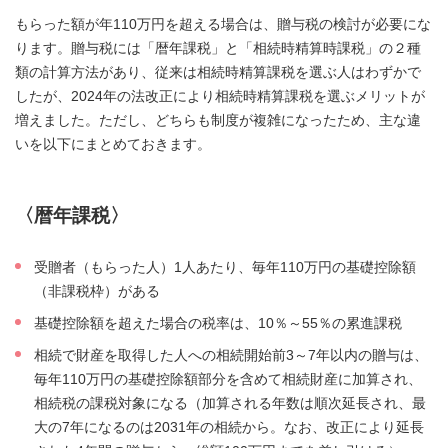
もらった額が年110万円を超える場合は、贈与税の検討が必要にな
ります。贈与税には「暦年課税」と「相続時精算時課税」の２種
類の計算方法があり、従来は相続時精算課税を選ぶ人はわずかで
したが、2024年の法改正により相続時精算課税を選ぶメリットが
増えました。ただし、どちらも制度が複雑になったため、主な違
いを以下にまとめておきます。
〈暦年課税〉
受贈者（もらった人）1人あたり、毎年110万円の基礎控除額
（非課税枠）がある
基礎控除額を超えた場合の税率は、10％～55％の累進課税
相続で財産を取得した人への相続開始前3～7年以内の贈与は、
毎年110万円の基礎控除額部分を含めて相続財産に加算され、
相続税の課税対象になる（加算される年数は順次延長され、最
大の7年になるのは2031年の相続から。なお、改正により延長