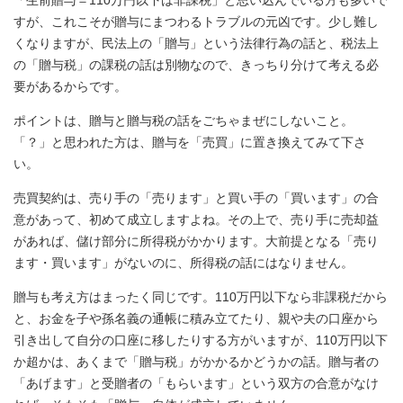
すが、これこそが贈与にまつわるトラブルの元凶です。少し難し
くなりますが、民法上の「贈与」という法律行為の話と、税法上
の「贈与税」の課税の話は別物なので、きっちり分けて考える必
要があるからです。
ポイントは、贈与と贈与税の話をごちゃまぜにしないこと。
「？」と思われた方は、贈与を「売買」に置き換えてみて下さ
い。
売買契約は、売り手の「売ります」と買い手の「買います」の合
意があって、初めて成立しますよね。その上で、売り手に売却益
があれば、儲け部分に所得税がかかります。大前提となる「売り
ます・買います」がないのに、所得税の話にはなりません。
贈与も考え方はまったく同じです。110万円以下なら非課税だから
と、お金を子や孫名義の通帳に積み立てたり、親や夫の口座から
引き出して自分の口座に移したりする方がいますが、110万円以下
か超かは、あくまで「贈与税」がかかるかどうかの話。贈与者の
「あげます」と受贈者の「もらいます」という双方の合意がなけ