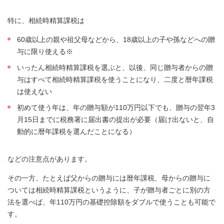
特に、相続時精算課税は
60歳以上の親や祖父母などから、18歳以上の子や孫などへの贈
与に限り使える※
いったん相続時精算課税を選ぶと、以後、同じ贈与者からの贈
与はすべて相続時精算課税を使うことになり、二度と暦年課税
は使えない
初めて使う年は、年の贈与額が110万円以下でも、贈与の翌年3
月15日までに税務署に届出書の提出が必要（届け出ないと、自
動的に暦年課税を選んだことになる）
などの注意点があります。
その一方、たとえば父からの贈与には暦年課税、母からの贈与に
ついては相続時精算課税というように、子が贈与者ごとに別の方
法を選べば、年110万円の基礎控除額をダブルで使うことも可能で
す。