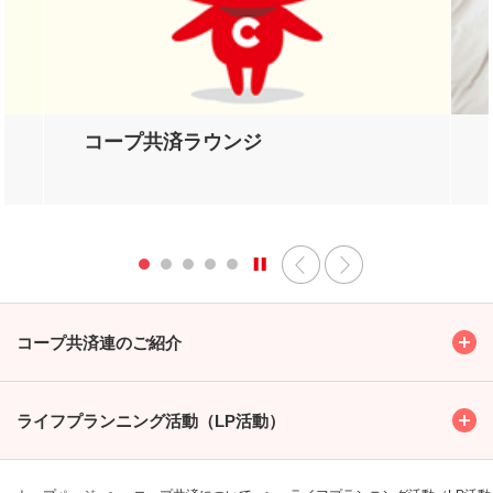
コープ共済ラウンジ
Toggl
コープ共済連のご紹介
Toggl
ライフプランニング活動（LP活動）