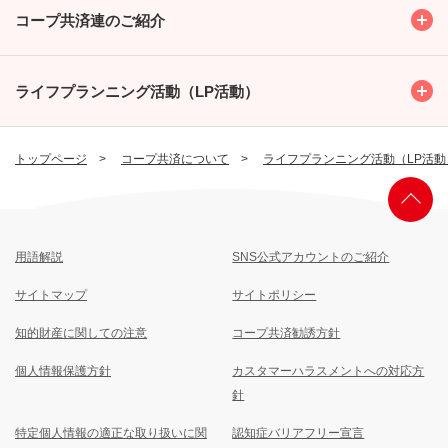
Toggl
コープ共済連のご紹介
Toggl
ライフプランニング活動（LP活動）
トップページ
コープ共済について
ライフプランニング活動（LP活動
用語解説
SNS公式アカウントのご紹介
サイトマップ
サイトポリシー
知的財産に関しての注意
コープ共済勧誘方針
個人情報保護方針
カスタマーハラスメントへの対応方
針
特定個人情報の適正な取り扱いに関
認知症バリアフリー宣言