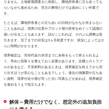
りません。土地家屋調査士に依頼し、隣地所有者に立ち会っても
らいながら進めるため、売主の事情だけでは進めにくい作業で
す。
たとえば、隣地所有者との立ち会いの日程がなかなか決まらない
こともあれば、境界の位置やブロック塀の所有をめぐって認識の
違いが出ることもあります。話がこじれれば、そのぶん調整は長
引きます。完了までの目安は3ヵ月程度ですが、状況によってはさ
らに時間がかかります。
境界確定は、売却代金の決済までに余裕をもって終えられるよ
う、早めに段取りを整えておく必要があります。近隣とのトラブ
ルがあるなど、不安材料があるときは、境界確定を終えてから売
り出すほうが安心なこともあるでしょう。過去の測量図や立ち会
い資料、境界付近や塀が写った古い写真などがあれば、境界確定
を進めるうえで役立ちます。
解体～費用だけでなく、想定外の追加負担