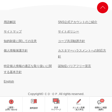
用語解説
SNS公式アカウントのご紹介
サイトマップ
サイトポリシー
知的財産に関しての注意
コープ共済勧誘方針
個人情報保護方針
カスタマーハラスメントへの対応方
針
特定個人情報の適正な取り扱いに関
認知症バリアフリー宣言
する基本方針
English
Copyright© ＣＯ･ＯＰ. All rights reserved.
ご質問・
共済
カンタン見積
保障のご相談
資料請求
お問い合わせ
マイページ
・加入申込
（無料）