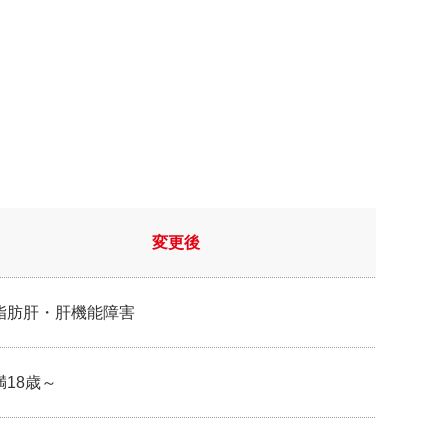
変更後
脂肪肝・肝機能障害
満18歳～