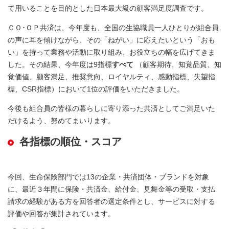
て用いることを目的とした日本最大級の顧客満足度調査です。
ＣＯ･ＯＰ共済は、今年度も、全国の生協職員一人ひとりが組合員
の声に耳を傾けながら、その「ねがい」に応えたいという「おも
い」を持って業務や活動に取り組み、お役立ちの幅を広げてきま
した。その結果、今年度は9指標
すべて
（顧客期待、知覚品質、知
覚価値、顧客満足、推奨意向、ロイヤルティ、感動指標、失望指
標、CSR指標）において1位の評価をいただきました。
今後も組合員の皆様の暮らしに寄り添った共済としてご満足いた
だけるよう、努めてまいります。
各指標の順位・スコア
今回、生命保険部門では13の企業・共済団体・ブランドを対象
に、最近３年間に保険・共済金、給付金、見舞金等の受取・支払
請求の経験がある方を回答者の選定条件とし、サービスに対する
評価や回答が集計されています。