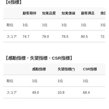
【6指標】
顧客期待
知覚品質
知覚価値
顧客満足
推奨
順位
1位
1位
1位
1位
1位
スコア
74.7
78.0
78.5
80.5
72.4
【感動指標・失望指標・CSR指標】
感動指標
失望指標(*)
CSR指標
順位
1位
1位
1位
スコア
49.0
10.8
68.4