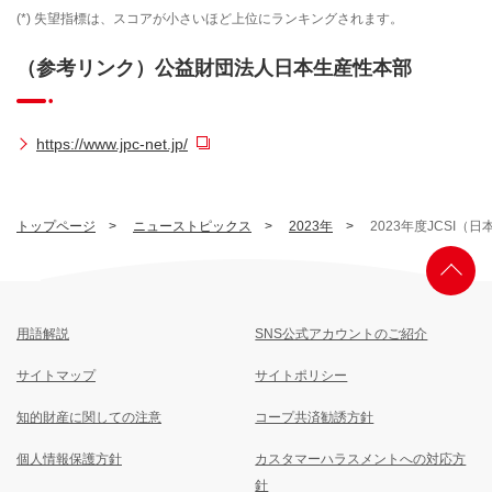
(*)
失望指標は、スコアが小さいほど上位にランキングされます。
（参考リンク）公益財団法人日本生産性本部
https://www.jpc-net.jp/
トップページ
ニューストピックス
2023年
2023年度JCS
用語解説
SNS公式アカウントのご紹介
サイトマップ
サイトポリシー
知的財産に関しての注意
コープ共済勧誘方針
個人情報保護方針
カスタマーハラスメントへの対応方
針