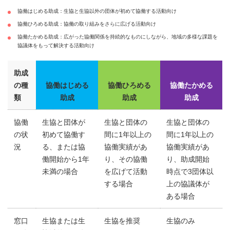
協働はじめる助成：生協と生協以外の団体が初めて協働する活動向け
協働ひろめる助成：協働の取り組みをさらに広げる活動向け
協働たかめる助成：広がった協働関係を持続的なものにしながら、地域の多様な課題を
協議体をもって解決する活動向け
助成
の種
協働はじめる
協働ひろめる
協働たかめる
類
助成
助成
助成
協働
生協と団体が
生協と団体の
生協と団体の
の状
初めて協働す
間に1年以上の
間に1年以上の
況
る、または協
協働実績があ
協働実績があ
働開始から1年
り、その協働
り、助成開始
未満の場合
を広げて活動
時点で3団体以
する場合
上の協議体が
ある場合
窓口
生協または生
生協を推奨
生協のみ