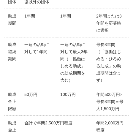
団体
協以外の団体
助成
1年間
1年間
2年間または3
期間
年間を応募時
に選択
助成
一連の活動に
一連の活動に
最長3年間
継続
対して1年間
対して最大3年
（「協働はじ
期間
間（「協働は
める・ひろめ
じめる助成」
る助成」の助
の助成期間を
成期間は含ま
含む）
ず）
助成
50万円
100万円
年間500万円×
金上
最長3年間＝最
限額
大1,500万円
助成
合計で年間2,500万円程度
年間2,000万円
金上
程度