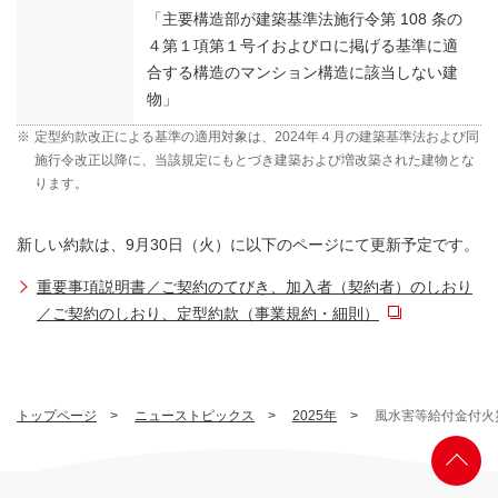
「主要構造部が建築基準法施行令第 108 条の
４第１項第１号イおよびロに掲げる基準に適
合する構造のマンション構造に該当しない建
物」
※
定型約款改正による基準の適用対象は、2024年４月の建築基準法および同
施行令改正以降に、当該規定にもとづき建築および増改築された建物とな
ります。
新しい約款は、9月30日（火）に以下のページにて更新予定です。
重要事項説明書／ご契約のてびき、加入者（契約者）のしおり
／ご契約のしおり、定型約款（事業規約・細則）
トップページ
ニューストピックス
2025年
風水害等給付金付火