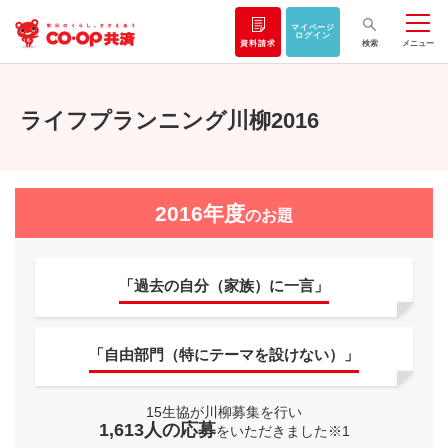
マイページ
ログイン
資料請求
検索
メニュー
ライフプランニング川柳2016
2016年度
のお題
「過去の自分（家族）に一言」
「自由部門（特にテーマを設けない）」
15生協が川柳募集を行い
1,613人の応募
をいただきました※1