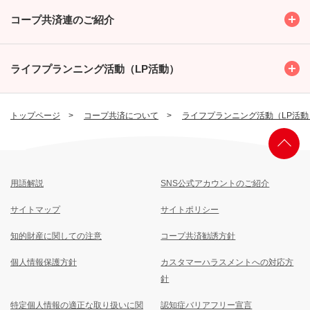
Toggl
コープ共済連のご紹介
Toggl
ライフプランニング活動（LP活動）
トップページ
コープ共済について
ライフプランニング活動（LP活動
用語解説
SNS公式アカウントのご紹介
サイトマップ
サイトポリシー
知的財産に関しての注意
コープ共済勧誘方針
個人情報保護方針
カスタマーハラスメントへの対応方
針
特定個人情報の適正な取り扱いに関
認知症バリアフリー宣言