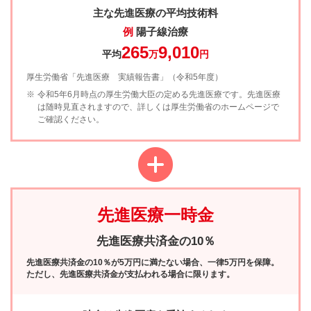
主な先進医療の平均技術料
例
陽子線治療
265
9,010
平均
万
円
厚生労働省「先進医療 実績報告書」（令和5年度）
※
令和5年6月時点の厚生労働大臣の定める先進医療です。先進医療
は随時見直されますので、詳しくは厚生労働省のホームページで
ご確認ください。
先進医療一時金
先進医療共済金の10％
先進医療共済金の10％が5万円に満たない場合、一律5万円を保障。
ただし、先進医療共済金が支払われる場合に限ります。