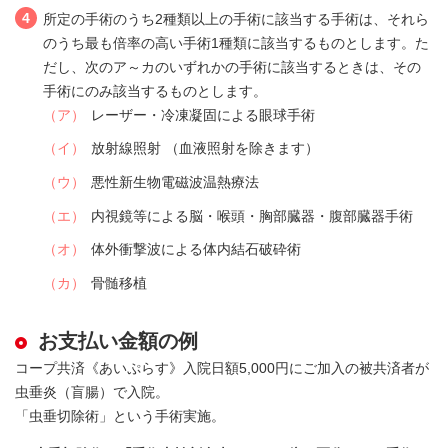
4
所定の手術のうち2種類以上の手術に該当する手術は、それら
のうち最も倍率の高い手術1種類に該当するものとします。た
だし、次のア～カのいずれかの手術に該当するときは、その
手術にのみ該当するものとします。
（ア）
レーザー・冷凍凝固による眼球手術
（イ）
放射線照射 （血液照射を除きます）
（ウ）
悪性新生物電磁波温熱療法
（エ）
内視鏡等による脳・喉頭・胸部臓器・腹部臓器手術
（オ）
体外衝撃波による体内結石破砕術
（カ）
骨髄移植
お支払い金額の例
コープ共済《あいぷらす》入院日額5,000円にご加入の被共済者が
虫垂炎（盲腸）で入院。
「虫垂切除術」という手術実施。