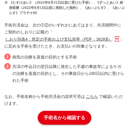
※
《たすけあい》（2022年8月31日以前に受けた手術）、《ずっとあい》終
身医療（2022年9月1日以前に発効した契約）、《あいぷらす》、《あいぷ
らす》プラチナ85
手術共済金は、次の①②のいずれかにあてはまり、共済期間中に
ご契約のしおりに記載の「
しおり別表4：所定の手術および支払倍率（PDF：362KB）
」
に定める手術を受けたとき、お支払いの対象となります。
1
病気の治療を直接の目的とする手術
2
共済の申込日の翌日以降に発生した不慮の事故等によるケガ
の治療を直接の目的とし、その事故日から180日以内に受けら
れた手術
なお、手術名称から手術共済金の請求可否は
こちら
で確認いただ
けます。
手術名から確認する