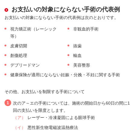
お支払いの対象にならない手術の代表例
お支払いの対象にならない手術の代表例は次のとおりです。
視力矯正術（レーシック
非観血的手術
等）
皮膚切開
抜歯
創傷処理
輸血
デブリードマン
美容整形
健康保険が適用にならない妊娠・分娩・不妊に関する手術
その他、お支払いを制限する手術について
1
次のア～エの手術については、施術の開始日から60日の間に1
回の支払いを限度とします。
（ア）
レーザー・冷凍凝固による眼球手術
（イ）
悪性新生物電磁波温熱療法