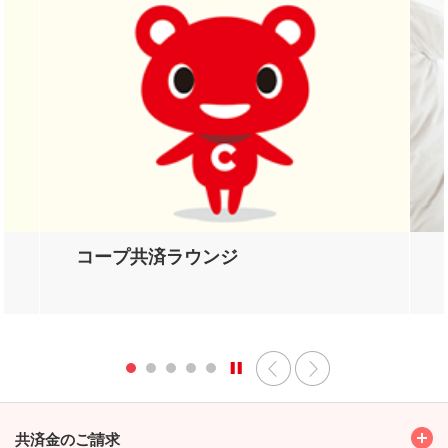
コープ共済ラウンジ
Toggl
共済金のご請求