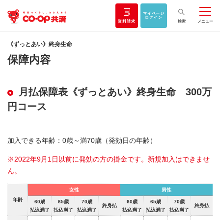
マイページ
ログイン
資料請求
検索
メニュー
《ずっとあい》終身生命
保障内容
月払保障表《ずっとあい》終身生命 300万
円コース
加入できる年齢：0歳～満70歳（発効日の年齢）
※2022年9月1日以前に発効の方の掛金です。新規加入はできませ
ん。
女性
男性
年齢
60歳
65歳
70歳
60歳
65歳
70歳
終身払
終身払
払込満了
払込満了
払込満了
払込満了
払込満了
払込満了