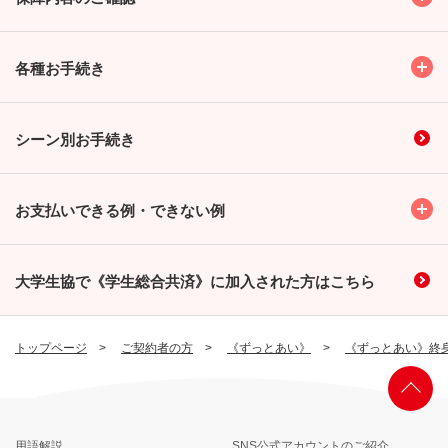
Toggl
各種お手続き
シーン別お手続き
Toggl
お支払いできる例・できない例
大学生協で《学生総合共済》に加入された方はこちら
トップページ
ご契約者の方
《ずっとあい》
《ずっとあい》終
用語解説
SNS公式アカウントのご紹介