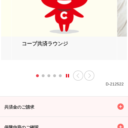
コープ共済ラウンジ
D-212522
Toggl
共済金のご請求
Toggl
保障内容のご確認