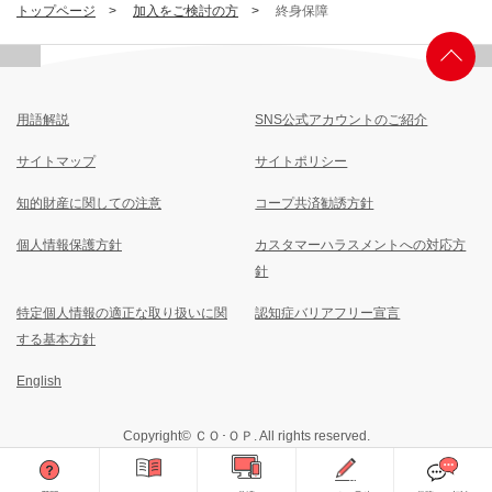
トップページ
加入をご検討の方
終身保障
用語解説
SNS公式アカウントのご紹介
サイトマップ
サイトポリシー
知的財産に関しての注意
コープ共済勧誘方針
個人情報保護方針
カスタマーハラスメントへの対応方
針
特定個人情報の適正な取り扱いに関
認知症バリアフリー宣言
する基本方針
English
Copyright© ＣＯ･ＯＰ. All rights reserved.