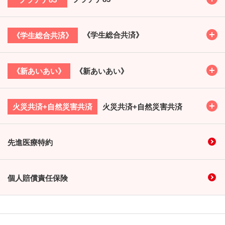
Toggl
《学生総合共済》
《学生総合共済》
Toggl
《新あいあい》
《新あいあい》
Toggl
火災共済+自然災害共済
火災共済+自然災害共済
先進医療特約
個人賠償責任保険