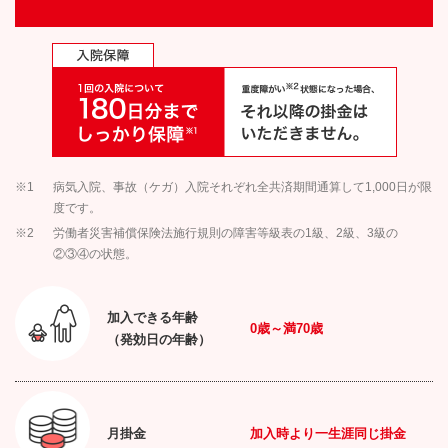
※1
病気入院、事故（ケガ）入院それぞれ全共済期間通算して1,000日が限
度です。
※2
労働者災害補償保険法施行規則の障害等級表の1級、2級、3級の
②③④の状態。
加入できる年齢
0
歳～満
70
歳
（発効日の年齢）
月掛金
加入時より一生涯同じ掛金