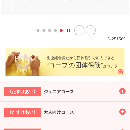
D-251569
生協組合員だから
団体割引で加入できる
“コープの団体保険”
はコチラ
Toggl
ジュニアコース
《たすけあい》
Toggl
大人向けコース
《たすけあい》