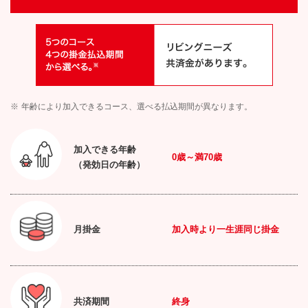
※
年齢により加入できるコース、選べる払込期間が異なります。
加入できる年齢
0
歳～満
70
歳
（発効日の年齢）
月掛金
加入時より一生涯同じ掛金
共済期間
終身