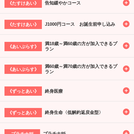
Toggl
告知緩やかコース
《たすけあい》
Toggl
J1000円コース お誕生前申し込み
《たすけあい》
満18歳～満60歳の方が加入できるプ
Toggl
《あいぷらす》
ラン
満60歳～満70歳の方が加入できるプ
Toggl
《あいぷらす》
ラン
Toggl
終身医療
《ずっとあい》
Toggl
終身生命〈低解約返戻金型〉
《ずっとあい》
Toggl
プラチナ85
プラチナ85