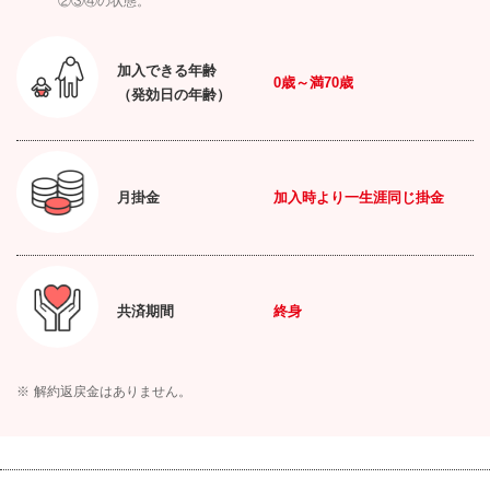
②③④の状態。
加入できる年齢
0
歳～満
70
歳
（発効日の年齢）
月掛金
加入時より一生涯同じ掛金
共済期間
終身
※
解約返戻金はありません。