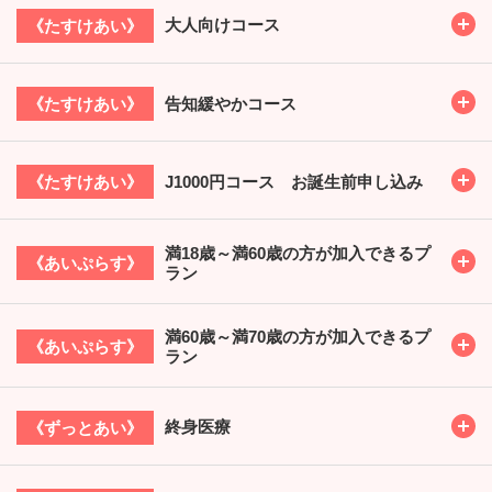
Toggl
大人向けコース
《たすけあい》
Toggl
告知緩やかコース
《たすけあい》
Toggl
J1000円コース お誕生前申し込み
《たすけあい》
満18歳～満60歳の方が加入できるプ
Toggl
《あいぷらす》
ラン
満60歳～満70歳の方が加入できるプ
Toggl
《あいぷらす》
ラン
Toggl
終身医療
《ずっとあい》