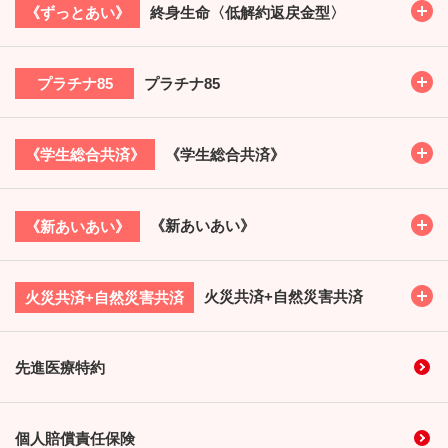
Toggl
終身生命〈低解約返戻金型〉
《ずっとあい》
Toggl
プラチナ85
プラチナ85
Toggl
《学生総合共済》
《学生総合共済》
Toggl
《新あいあい》
《新あいあい》
Toggl
火災共済+自然災害共済
火災共済+自然災害共済
先進医療特約
個人賠償責任保険