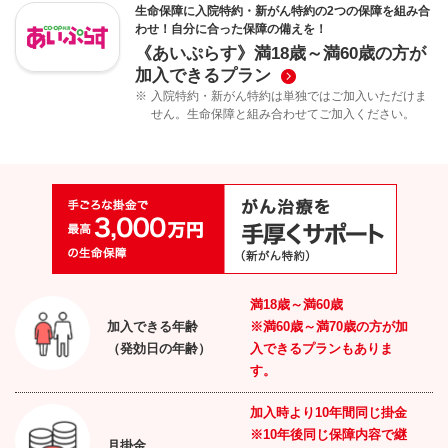
生命保障に入院特約・新がん特約の2つの保障を組み合
わせ！自分に合った保障の備えを！
《あいぷらす》満18歳～満60歳の方が
加入できるプラン
※
入院特約・新がん特約は単独ではご加入いただけま
せん。生命保障と組み合わせてご加入ください。
満
18
歳～満
60
歳
加入できる年齢
※満60歳～満70歳の方が加
（発効日の年齢）
入できるプランもありま
す。
加入時より10年間同じ掛金
※10年後同じ保障内容で継
月掛金