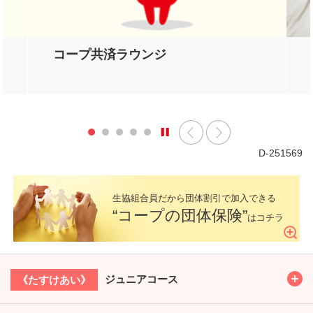
コープ共済ラウンジ
D-251569
生協組合員だから
団体割引で加入できる
“コープの団体保険”
はコチラ
Toggl
ジュニアコース
《たすけあい》