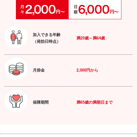
加入できる年齢
満
20
歳～満
64
歳
（発効日時点）
月掛金
2,000円
から
保障期間
満
65
歳の満期日まで