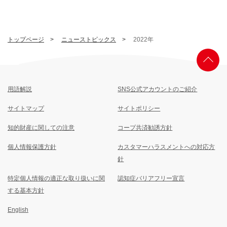
トップページ
ニューストピックス
2022年
用語解説
SNS公式アカウントのご紹介
サイトマップ
サイトポリシー
知的財産に関しての注意
コープ共済勧誘方針
個人情報保護方針
カスタマーハラスメントへの対応方
針
特定個人情報の適正な取り扱いに関
認知症バリアフリー宣言
する基本方針
English