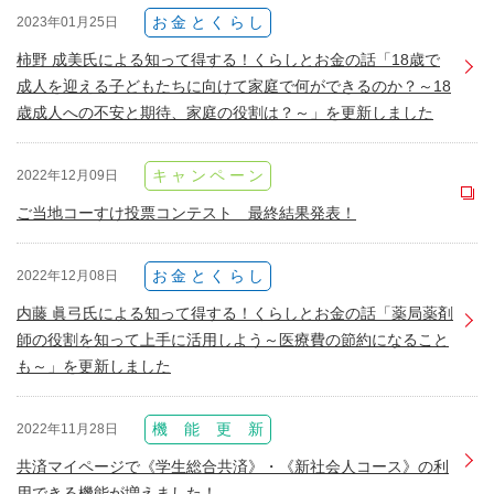
お金とくらし
2023年01月25日
柿野 成美氏による知って得する！くらしとお金の話「18歳で
成人を迎える子どもたちに向けて家庭で何ができるのか？～18
歳成人への不安と期待、家庭の役割は？～」を更新しました
キャンペーン
2022年12月09日
ご当地コーすけ投票コンテスト 最終結果発表！
お金とくらし
2022年12月08日
内藤 眞弓氏による知って得する！くらしとお金の話「薬局薬剤
師の役割を知って上手に活用しよう～医療費の節約になること
も～」を更新しました
機能更新
2022年11月28日
共済マイページで《学生総合共済》・《新社会人コース》の利
用できる機能が増えました！