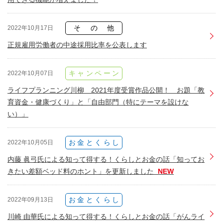
その他
2022年10月17日
正規雇用労働者の中途採用比率を公表します
キャンペーン
2022年10月07日
ライフプランニング川柳 2021年度受賞作品公開！ お題「教
育資金・健康づくり」と「自由部門（特にテーマを設けな
い）」
お金とくらし
2022年10月05日
内藤 眞弓氏による知って得する！くらしとお金の話「知ってお
きたい差額ベッド料のホント」を更新しました
NEW
お金とくらし
2022年09月13日
川崎 由華氏による知って得する！くらしとお金の話「がんライ