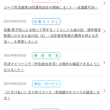
コープ共済連第14回通常総会を開催しました ～全議案可決～
お金とくらし
2022年06月13日
佐藤 龍子氏による知って得する！くらしとお金の話「成年後見
制度にかかるお金の話（3）～法定後見制度の費用を抑える方
法～」を更新しました
機能更新
2022年06月06日
共済マイページで《学生総合共済》の契約を確認できるように
なりました！
商品・サービス
2022年06月01日
《たすけあい》大人向けコース・告知緩やかコースが誕生しま
す！