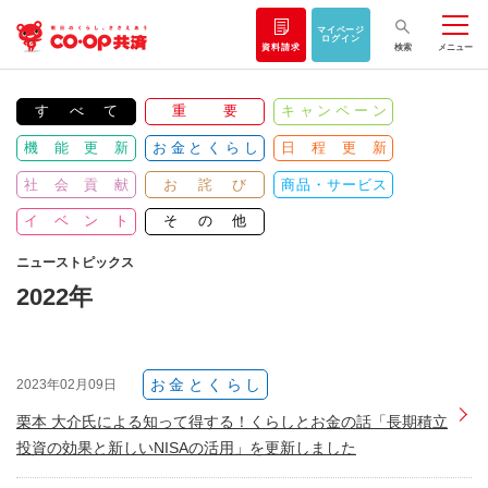
マイページ
ログイン
資料請求
検索
メニュー
すべて
重要
キャンペーン
機能更新
お金とくらし
日程更新
社会貢献
お詫び
商品・サービス
イベント
その他
ニューストピックス
2022年
お金とくらし
2023年02月09日
栗本 大介氏による知って得する！くらしとお金の話「長期積立
投資の効果と新しいNISAの活用」を更新しました